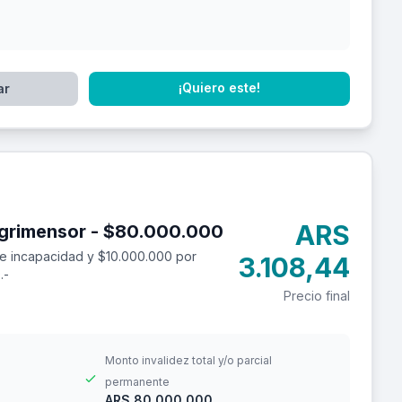
¡Quiero este!
ar
ARS
Seguro de accidentes personales para agrimensor - $80.000.000
e incapacidad y $10.000.000 por
3.108,44
.-
Precio final
Monto invalidez total y/o parcial
permanente
ARS 80.000.000