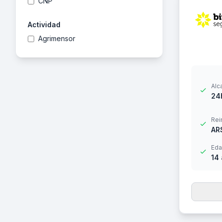
CNP
Actividad
Agrimensor
Alc
24
Rei
AR
Eda
14