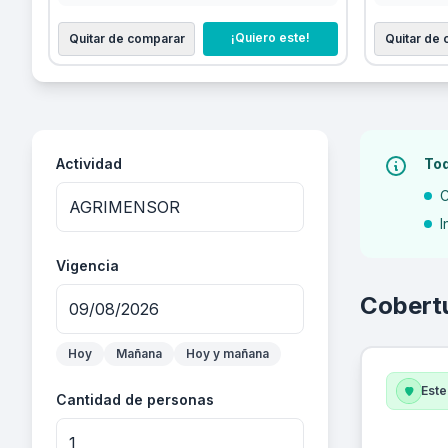
¡Quiero este!
Quitar de comparar
Quitar de
Actividad
Tod
C
I
Vigencia
Cobert
Hoy
Mañana
Hoy y mañana
Este
Cantidad de personas