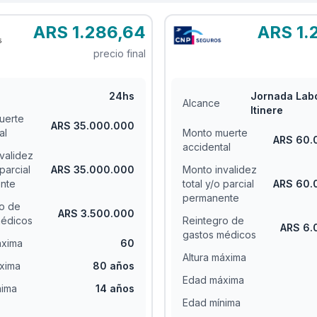
ARS 1.286,64
ARS 1.
precio final
24hs
Jornada Labo
Alcance
Itinere
uerte
ARS 35.000.000
al
Monto muerte
ARS 60.
accidental
validez
 parcial
ARS 35.000.000
Monto invalidez
nte
total y/o parcial
ARS 60.
permanente
o de
ARS 3.500.000
médicos
Reintegro de
ARS 6.
gastos médicos
áxima
60
Altura máxima
xima
80 años
Edad máxima
nima
14 años
Edad mínima