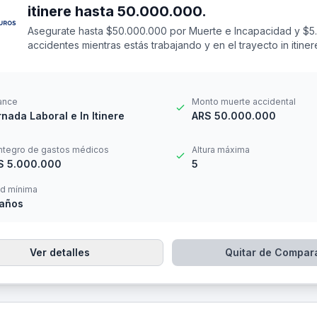
itinere hasta 50.000.000.
Asegurate hasta $50.000.000 por Muerte e Incapacidad y $5
accidentes mientras estás trabajando y en el trayecto in itin
14 a los 69 años. Cuenta con una franquicia por $20.000
ance
Monto muerte accidental
nada Laboral e In Itinere
ARS 50.000.000
ntegro de gastos médicos
Altura máxima
S 5.000.000
5
d mínima
 años
Ver detalles
Quitar de Compar