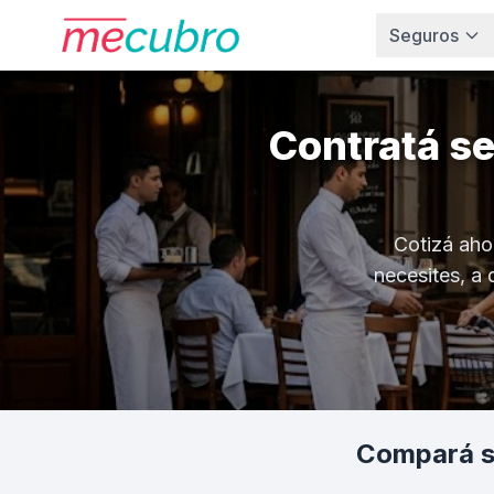
Seguros
Contratá s
Cotizá aho
necesites, a 
Compará s