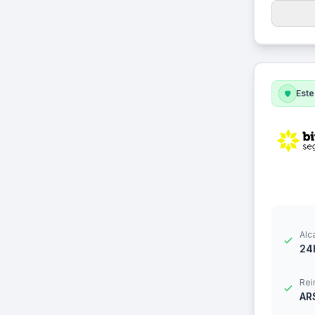
Este
Alc
24
Rei
AR