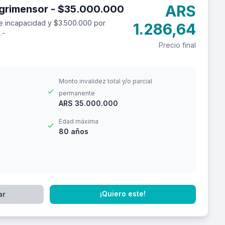
ARS
Seguro de accidentes personales para agrimensor - $35.000.000
e incapacidad y $3.500.000 por
1.286,64
.-
Precio final
Monto invalidez total y/o parcial
permanente
ARS 35.000.000
Edad máxima
80 años
¡Quiero este!
ar