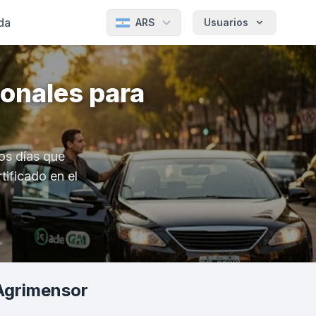
da
ARS
Usuarios
onales para
os días que
tificado en el
Agrimensor