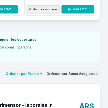
ro este!
¡Quiero este!
Quitar de comparar
iguientes coberturas:
personas: 1 persona
Ordenar por Precio
↑
Ordenar por Suma Asegurada
-
ARS
 laborales in