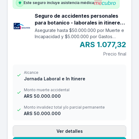
Este seguro incluye asistencia médica
Seguro de accidentes personales
para botanico - laborales in itinere
hasta 50.000.000.
Asegurate hasta $50.000.000 por Muerte e
Incapacidad y $5.000.000 por Gastos
Médicos contra accidentes mientras estás
ARS 1.077,32
trabajando y en el trayecto in itinere. Las
Precio final
edades aceptadas son desde los 14 a los
69 años. Cuenta con una franquicia por
$20.000
Alcance
Jornada Laboral e In Itinere
Monto muerte accidental
ARS 50.000.000
Monto invalidez total y/o parcial permanente
ARS 50.000.000
Ver detalles