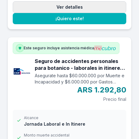
Ver detalles
¡Quiero este!
Este seguro incluye asistencia médica
Seguro de accidentes personales
para botanico - laborales in itinere
hasta $60.000.000.
Asegurate hasta $60.000.000 por Muerte e
Incapacidad y $6.000.000 por Gastos
Médicos contra accidentes mientras estás
ARS 1.292,80
trabajando y en el trayecto in itinere. Las
Precio final
edades aceptadas son desde los 14 a los
69 años. Cuenta con una franquicia por
$24.000
Alcance
Jornada Laboral e In Itinere
Monto muerte accidental