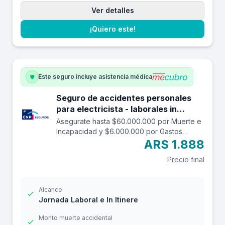
Ver detalles
¡Quiero este!
Este seguro incluye asistencia médica
Seguro de accidentes personales
para electricista - laborales in
itinere hasta $60.000.000.
Asegurate hasta $60.000.000 por Muerte e
Incapacidad y $6.000.000 por Gastos
Médicos contra accidentes mientras estás
ARS 1.888
trabajando y en el trayecto in itinere. Las
Precio final
edades aceptadas son desde los 14 a los
69 años. Cuenta con una franquicia por
$24.000
Alcance
Jornada Laboral e In Itinere
Monto muerte accidental