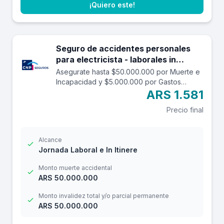
¡Quiero este!
Seguro de accidentes personales
para electricista - laborales in
itinere hasta 50.000.000.
Asegurate hasta $50.000.000 por Muerte e
Incapacidad y $5.000.000 por Gastos
Médicos contra accidentes mientras estás
ARS 1.581
trabajando y en el trayecto in itinere. Las
Precio final
edades aceptadas son desde los 14 a los
69 años. Cuenta con una franquicia por
$20.000
Alcance
Jornada Laboral e In Itinere
Monto muerte accidental
ARS 50.000.000
Monto invalidez total y/o parcial permanente
ARS 50.000.000