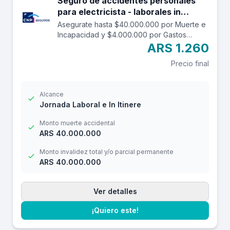
Seguro de accidentes personales
para electricista - laborales in
itinere hasta 40.000.000.
Asegurate hasta $40.000.000 por Muerte e
Incapacidad y $4.000.000 por Gastos
Médicos contra accidentes mientras estás
ARS 1.260
trabajando y en el trayecto in itinere. Las
Precio final
edades aceptadas son desde los 14 a los
69 años. Cuenta con una franquicia por
$16.000
Alcance
Jornada Laboral e In Itinere
Monto muerte accidental
ARS 40.000.000
Monto invalidez total y/o parcial permanente
ARS 40.000.000
Ver detalles
¡Quiero este!