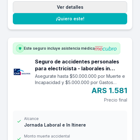
Ver detalles
¡Quiero este!
Este seguro incluye asistencia médica
Seguro de accidentes personales
para electricista - laborales in
itinere hasta 50.000.000.
Asegurate hasta $50.000.000 por Muerte e
Incapacidad y $5.000.000 por Gastos
Médicos contra accidentes mientras estás
ARS 1.581
trabajando y en el trayecto in itinere. Las
Precio final
edades aceptadas son desde los 14 a los
69 años. Cuenta con una franquicia por
$20.000
Alcance
Jornada Laboral e In Itinere
Monto muerte accidental