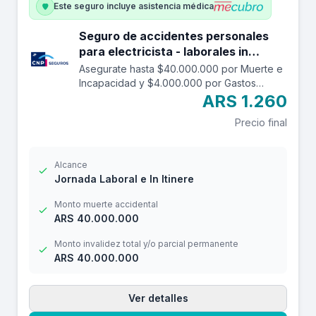
Este seguro incluye asistencia médica
Seguro de accidentes personales
para electricista - laborales in
itinere hasta 40.000.000.
Asegurate hasta $40.000.000 por Muerte e
Incapacidad y $4.000.000 por Gastos
Médicos contra accidentes mientras estás
ARS 1.260
trabajando y en el trayecto in itinere. Las
Precio final
edades aceptadas son desde los 14 a los
69 años. Cuenta con una franquicia por
$16.000
Alcance
Jornada Laboral e In Itinere
Monto muerte accidental
ARS 40.000.000
Monto invalidez total y/o parcial permanente
ARS 40.000.000
Ver detalles