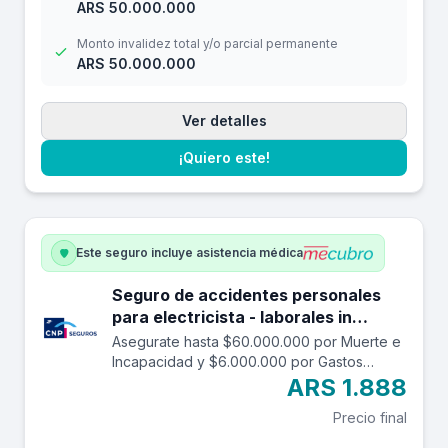
ARS 50.000.000
Monto invalidez total y/o parcial permanente
ARS 50.000.000
Ver detalles
¡Quiero este!
Este seguro incluye asistencia médica
Seguro de accidentes personales
para electricista - laborales in
itinere hasta $60.000.000.
Asegurate hasta $60.000.000 por Muerte e
Incapacidad y $6.000.000 por Gastos
Médicos contra accidentes mientras estás
ARS 1.888
trabajando y en el trayecto in itinere. Las
Precio final
edades aceptadas son desde los 14 a los
69 años. Cuenta con una franquicia por