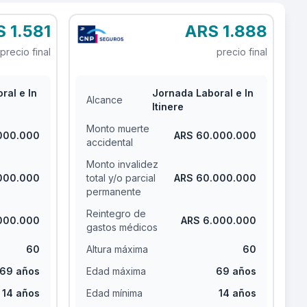
 1.581
ARS 1.888
precio final
precio final
ral e In
Jornada Laboral e In
Alcance
Itinere
Monto muerte
000.000
ARS 60.000.000
accidental
Monto invalidez
000.000
total y/o parcial
ARS 60.000.000
permanente
Reintegro de
000.000
ARS 6.000.000
gastos médicos
60
Altura máxima
60
69 años
Edad máxima
69 años
14 años
Edad mínima
14 años