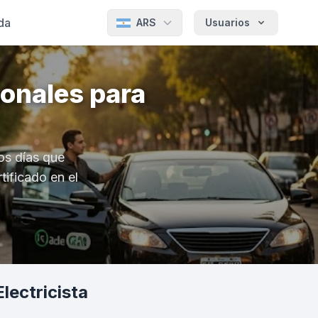
da
ARS
Usuarios
onales para
os días que
tificado en el
lectricista