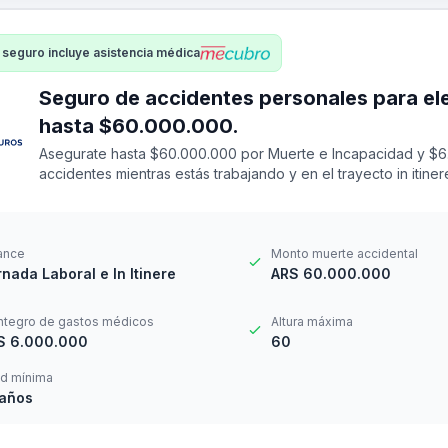
 seguro incluye asistencia médica
Seguro de accidentes personales para electricista - labor
hasta $60.000.000.
Asegurate hasta $60.000.000 por Muerte e Incapacidad y $6
accidentes mientras estás trabajando y en el trayecto in itin
los 69 años. Cuenta con una franquicia por $24.000
ance
Monto muerte accidental
nada Laboral e In Itinere
ARS 60.000.000
ntegro de gastos médicos
Altura máxima
S 6.000.000
60
d mínima
 años