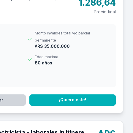
1.286,64
.-
Precio final
Monto invalidez total y/o parcial
permanente
ARS 35.000.000
Edad máxima
80 años
¡Quiero este!
ar
ales in itinere