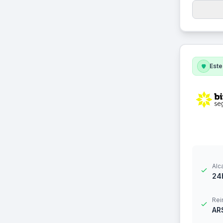
Este
Alc
24
Rei
AR