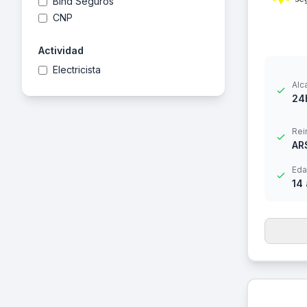
Bind Seguros
CNP
Actividad
Electricista
Alc
24
Rei
AR
Eda
14