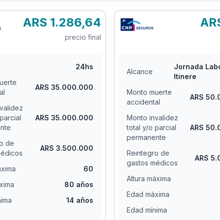
ARS 1.286,64
ARS
precio final
24hs
Jornada Labo
Alcance
Itinere
uerte
ARS 35.000.000
al
Monto muerte
ARS 50.
accidental
validez
 parcial
ARS 35.000.000
Monto invalidez
nte
total y/o parcial
ARS 50.
permanente
o de
ARS 3.500.000
médicos
Reintegro de
ARS 5.
gastos médicos
áxima
60
Altura máxima
xima
80 años
Edad máxima
nima
14 años
Edad mínima