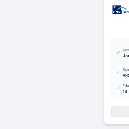
Alc
Jor
Rei
AR
Eda
14