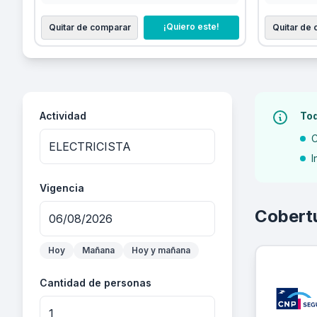
¡Quiero este!
Quitar de comparar
Quitar de
Actividad
Tod
C
I
Vigencia
Cobert
Hoy
Mañana
Hoy y mañana
Cantidad de personas