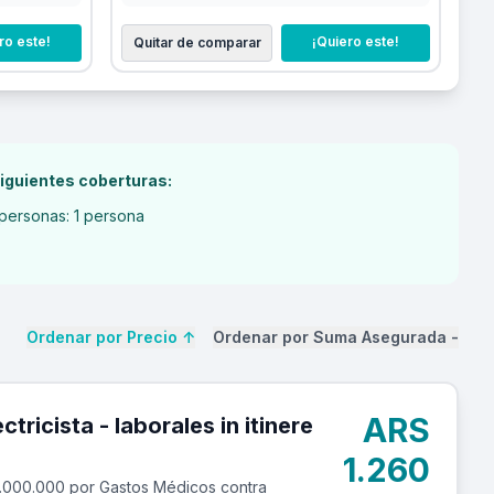
ro este!
¡Quiero este!
Quitar de comparar
iguientes coberturas:
personas: 1 persona
Ordenar por Precio
↑
Ordenar por Suma Asegurada
-
ARS
ales in itinere
1.260
.000.000 por Gastos Médicos contra