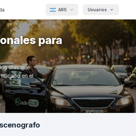
da
ARS
Usuarios
onales para
los días que
tificado en el
Escenografo