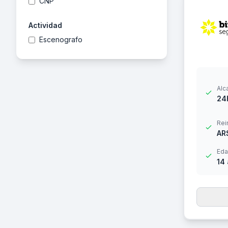
CNP
Actividad
Escenografo
Alc
24
Rei
AR
Eda
14