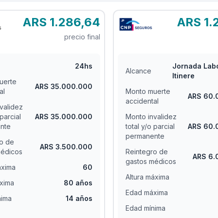
ARS 1.286,64
ARS 1.
precio final
24hs
Jornada Labo
Alcance
Itinere
uerte
ARS 35.000.000
al
Monto muerte
ARS 60.
accidental
validez
 parcial
ARS 35.000.000
Monto invalidez
nte
total y/o parcial
ARS 60.
permanente
o de
ARS 3.500.000
médicos
Reintegro de
ARS 6.
gastos médicos
áxima
60
Altura máxima
xima
80 años
Edad máxima
nima
14 años
Edad mínima