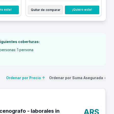
ro este!
¡Quiero este!
Quitar de comparar
iguientes coberturas:
personas: 1 persona
Ordenar por Precio
↑
Ordenar por Suma Asegurada
-
ARS
 - laborales in