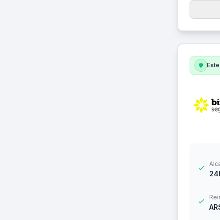
Este
Alc
24
Rei
AR