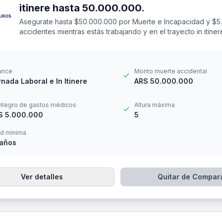
itinere hasta 50.000.000.
Asegurate hasta $50.000.000 por Muerte e Incapacidad y $5
accidentes mientras estás trabajando y en el trayecto in itin
14 a los 69 años. Cuenta con una franquicia por $20.000
ance
Monto muerte accidental
nada Laboral e In Itinere
ARS 50.000.000
ntegro de gastos médicos
Altura máxima
S 5.000.000
5
d mínima
 años
Ver detalles
Quitar de Compar