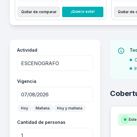
¡Quiero este!
Quitar de comparar
Quitar de
Actividad
Tod
C
I
Vigencia
Cobert
Hoy
Mañana
Hoy y mañana
Este
Cantidad de personas