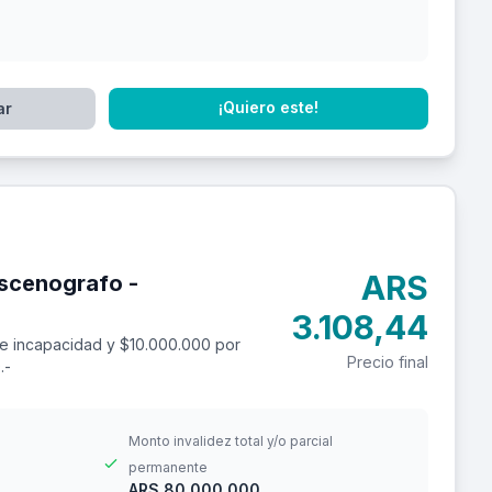
¡Quiero este!
ar
ARS
scenografo -
3.108,44
e incapacidad y $10.000.000 por
Precio final
.-
Monto invalidez total y/o parcial
permanente
ARS 80.000.000