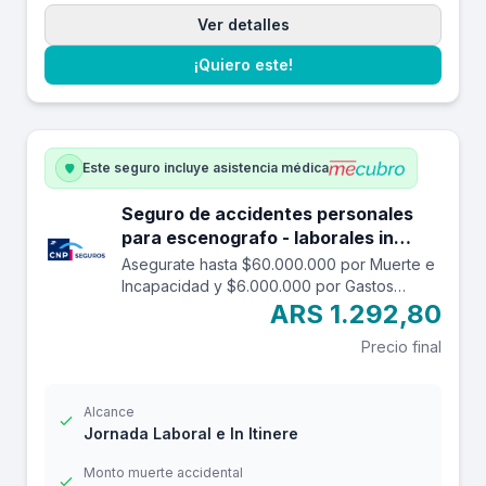
Ver detalles
¡Quiero este!
Este seguro incluye asistencia médica
Seguro de accidentes personales
para escenografo - laborales in
itinere hasta $60.000.000.
Asegurate hasta $60.000.000 por Muerte e
Incapacidad y $6.000.000 por Gastos
Médicos contra accidentes mientras estás
ARS 1.292,80
trabajando y en el trayecto in itinere. Las
Precio final
edades aceptadas son desde los 14 a los
69 años. Cuenta con una franquicia por
$24.000
Alcance
Jornada Laboral e In Itinere
Monto muerte accidental