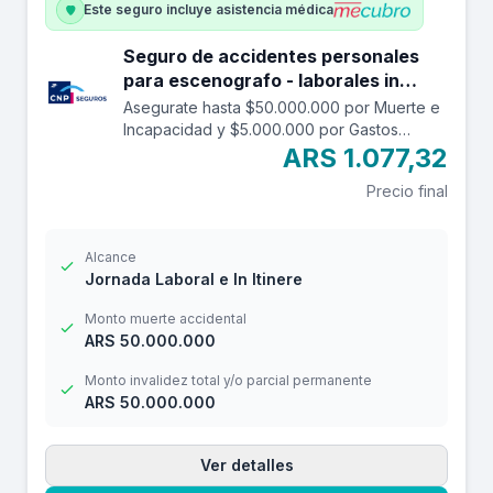
Este seguro incluye asistencia médica
Seguro de accidentes personales
para escenografo - laborales in
itinere hasta 50.000.000.
Asegurate hasta $50.000.000 por Muerte e
Incapacidad y $5.000.000 por Gastos
Médicos contra accidentes mientras estás
ARS 1.077,32
trabajando y en el trayecto in itinere. Las
Precio final
edades aceptadas son desde los 14 a los
69 años. Cuenta con una franquicia por
$20.000
Alcance
Jornada Laboral e In Itinere
Monto muerte accidental
ARS 50.000.000
Monto invalidez total y/o parcial permanente
ARS 50.000.000
Ver detalles