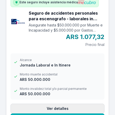
Este seguro incluye asistencia médica
Seguro de accidentes personales
para escenografo - laborales in
itinere hasta 50.000.000.
Asegurate hasta $50.000.000 por Muerte e
Incapacidad y $5.000.000 por Gastos
Médicos contra accidentes mientras estás
ARS 1.077,32
trabajando y en el trayecto in itinere. Las
Precio final
edades aceptadas son desde los 14 a los
69 años. Cuenta con una franquicia por
$20.000
Alcance
Jornada Laboral e In Itinere
Monto muerte accidental
ARS 50.000.000
Monto invalidez total y/o parcial permanente
ARS 50.000.000
Ver detalles