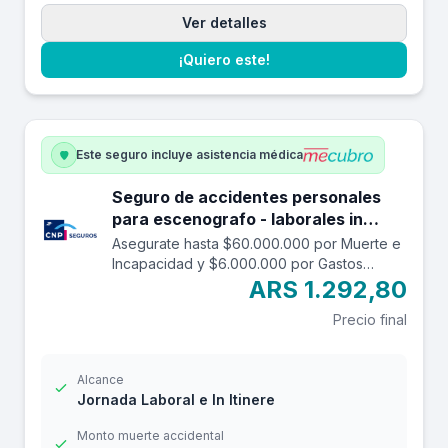
Ver detalles
¡Quiero este!
Este seguro incluye asistencia médica
Seguro de accidentes personales
para escenografo - laborales in
itinere hasta $60.000.000.
Asegurate hasta $60.000.000 por Muerte e
Incapacidad y $6.000.000 por Gastos
Médicos contra accidentes mientras estás
ARS 1.292,80
trabajando y en el trayecto in itinere. Las
Precio final
edades aceptadas son desde los 14 a los
69 años. Cuenta con una franquicia por
$24.000
Alcance
Jornada Laboral e In Itinere
Monto muerte accidental