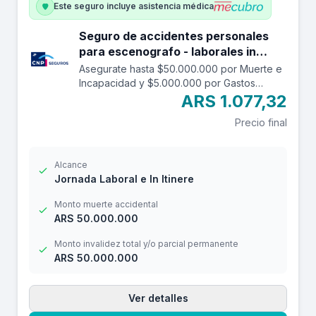
Este seguro incluye asistencia médica
Seguro de accidentes personales
para escenografo - laborales in
itinere hasta 50.000.000.
Asegurate hasta $50.000.000 por Muerte e
Incapacidad y $5.000.000 por Gastos
Médicos contra accidentes mientras estás
ARS 1.077,32
trabajando y en el trayecto in itinere. Las
Precio final
edades aceptadas son desde los 14 a los
69 años. Cuenta con una franquicia por
$20.000
Alcance
Jornada Laboral e In Itinere
Monto muerte accidental
ARS 50.000.000
Monto invalidez total y/o parcial permanente
ARS 50.000.000
Ver detalles