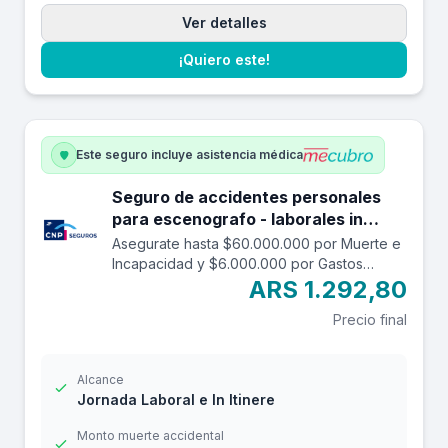
Ver detalles
¡Quiero este!
Este seguro incluye asistencia médica
Seguro de accidentes personales
para escenografo - laborales in
itinere hasta $60.000.000.
Asegurate hasta $60.000.000 por Muerte e
Incapacidad y $6.000.000 por Gastos
Médicos contra accidentes mientras estás
ARS 1.292,80
trabajando y en el trayecto in itinere. Las
Precio final
edades aceptadas son desde los 14 a los
69 años. Cuenta con una franquicia por
$24.000
Alcance
Jornada Laboral e In Itinere
Monto muerte accidental