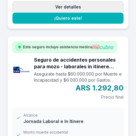
Ver detalles
¡Quiero este!
Este seguro incluye asistencia médica
Seguro de accidentes personales
para mozo - laborales in itinere
hasta $60.000.000.
Asegurate hasta $60.000.000 por Muerte e
Incapacidad y $6.000.000 por Gastos
Médicos contra accidentes mientras estás
ARS 1.292,80
trabajando y en el trayecto in itinere. Las
Precio final
edades aceptadas son desde los 14 a los
69 años. Cuenta con una franquicia por
$24.000
Alcance
Jornada Laboral e In Itinere
Monto muerte accidental