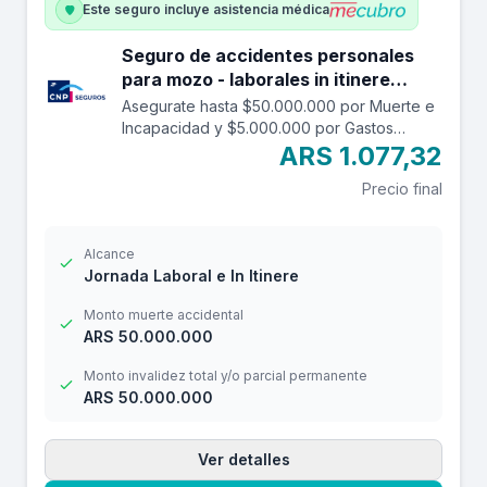
Este seguro incluye asistencia médica
Seguro de accidentes personales
para mozo - laborales in itinere
hasta 50.000.000.
Asegurate hasta $50.000.000 por Muerte e
Incapacidad y $5.000.000 por Gastos
Médicos contra accidentes mientras estás
ARS 1.077,32
trabajando y en el trayecto in itinere. Las
Precio final
edades aceptadas son desde los 14 a los
69 años. Cuenta con una franquicia por
$20.000
Alcance
Jornada Laboral e In Itinere
Monto muerte accidental
ARS 50.000.000
Monto invalidez total y/o parcial permanente
ARS 50.000.000
Ver detalles