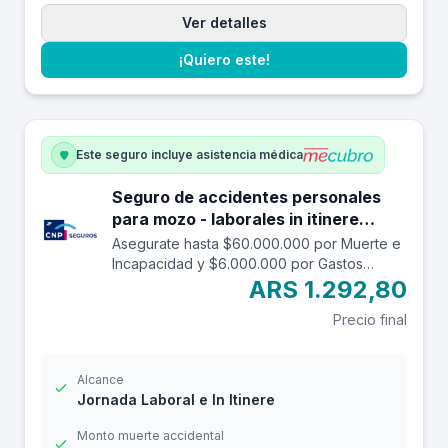
Ver detalles
¡Quiero este!
Este seguro incluye asistencia médica
Seguro de accidentes personales
para mozo - laborales in itinere
hasta $60.000.000.
Asegurate hasta $60.000.000 por Muerte e
Incapacidad y $6.000.000 por Gastos
Médicos contra accidentes mientras estás
ARS 1.292,80
trabajando y en el trayecto in itinere. Las
Precio final
edades aceptadas son desde los 14 a los
69 años. Cuenta con una franquicia por
$24.000
Alcance
Jornada Laboral e In Itinere
Monto muerte accidental