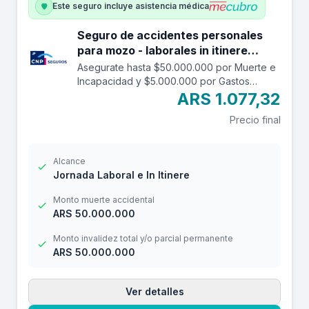
Este seguro incluye asistencia médica
Seguro de accidentes personales
para mozo - laborales in itinere
hasta 50.000.000.
Asegurate hasta $50.000.000 por Muerte e
Incapacidad y $5.000.000 por Gastos
Médicos contra accidentes mientras estás
ARS 1.077,32
trabajando y en el trayecto in itinere. Las
Precio final
edades aceptadas son desde los 14 a los
69 años. Cuenta con una franquicia por
$20.000
Alcance
Jornada Laboral e In Itinere
Monto muerte accidental
ARS 50.000.000
Monto invalidez total y/o parcial permanente
ARS 50.000.000
Ver detalles