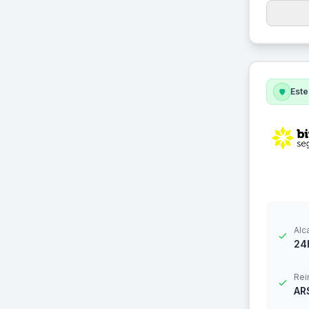
Este
Alc
24
Rei
AR