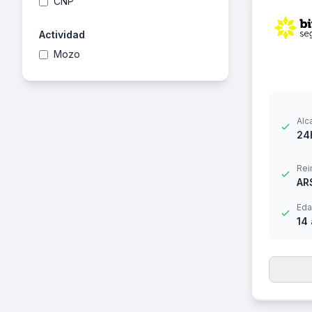
CNP
Actividad
Mozo
Alc
24
Rei
AR
Eda
14