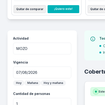
¡Quiero este!
Quitar de comparar
Quitar de
Actividad
Tod
C
I
Vigencia
Cobert
Hoy
Mañana
Hoy y mañana
Este
Cantidad de personas