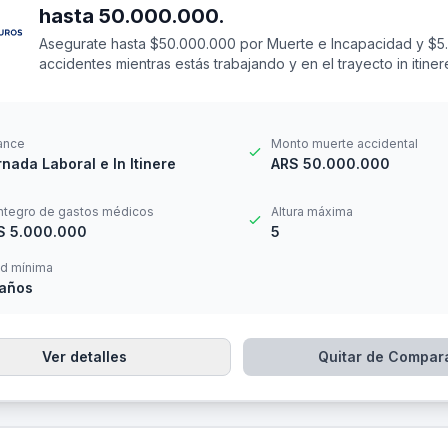
hasta 50.000.000.
Asegurate hasta $50.000.000 por Muerte e Incapacidad y $5
accidentes mientras estás trabajando y en el trayecto in itin
14 a los 69 años. Cuenta con una franquicia por $20.000
ance
Monto muerte accidental
nada Laboral e In Itinere
ARS 50.000.000
ntegro de gastos médicos
Altura máxima
S 5.000.000
5
d mínima
 años
Ver detalles
Quitar de Compar