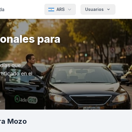
da
ARS
Usuarios
onales para
 días que
tificado en el
ara Mozo