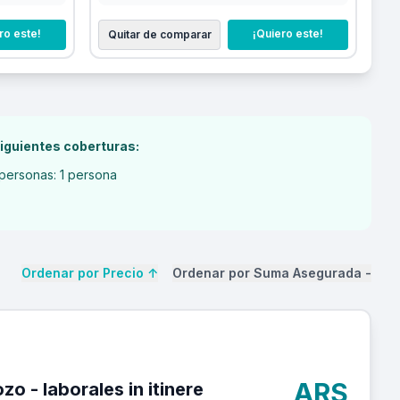
ro este!
¡Quiero este!
Quitar de comparar
iguientes coberturas:
personas: 1 persona
Ordenar por Precio
↑
Ordenar por Suma Asegurada
-
ARS
itinere