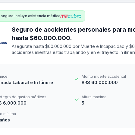
 seguro incluye asistencia médica
Seguro de accidentes personales para mozo - laborales in 
hasta $60.000.000.
Asegurate hasta $60.000.000 por Muerte e Incapacidad y $6
accidentes mientras estás trabajando y en el trayecto in itin
14 a los 69 años. Cuenta con una franquicia por $24.000
ance
Monto muerte accidental
nada Laboral e In Itinere
ARS 60.000.000
ntegro de gastos médicos
Altura máxima
S 6.000.000
5
d mínima
 años