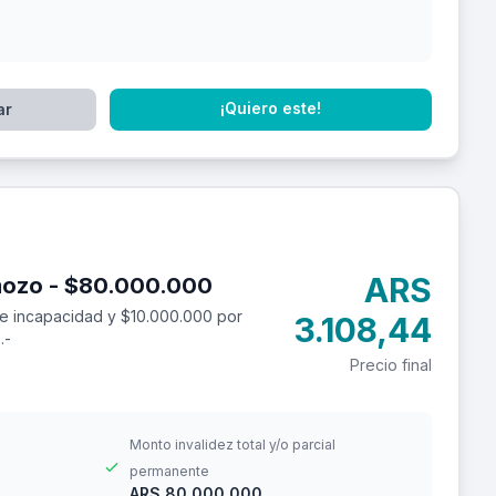
¡Quiero este!
ar
ARS
Seguro de accidentes personales para mozo - $80.000.000
e incapacidad y $10.000.000 por
3.108,44
.-
Precio final
Monto invalidez total y/o parcial
permanente
ARS 80.000.000