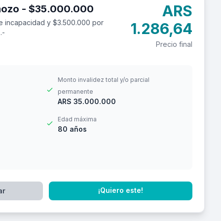
ARS
Seguro de accidentes personales para mozo - $35.000.000
e incapacidad y $3.500.000 por
1.286,64
.-
Precio final
Monto invalidez total y/o parcial
permanente
ARS 35.000.000
Edad máxima
80 años
¡Quiero este!
ar