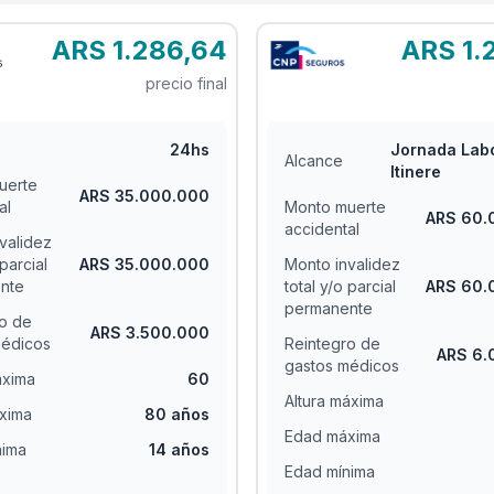
ARS 1.286,64
ARS 1.
precio final
24hs
Jornada Labo
Alcance
Itinere
uerte
ARS 35.000.000
al
Monto muerte
ARS 60.
accidental
validez
 parcial
ARS 35.000.000
Monto invalidez
nte
total y/o parcial
ARS 60.
permanente
o de
ARS 3.500.000
médicos
Reintegro de
ARS 6.
gastos médicos
áxima
60
Altura máxima
xima
80 años
Edad máxima
nima
14 años
Edad mínima