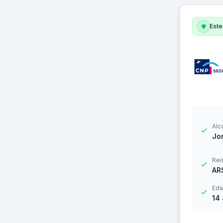
Este
Alc
Jor
Rei
AR
Eda
14