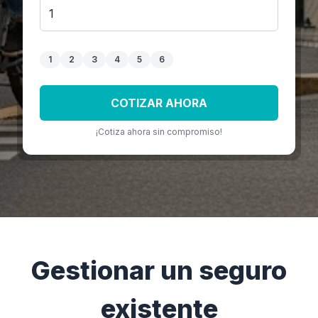
1
2
3
4
5
6
COTIZAR AHORA
¡Cotiza ahora sin compromiso!
Gestionar un seguro
existente