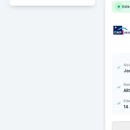
Este
Alc
Jor
Rei
AR
Eda
14