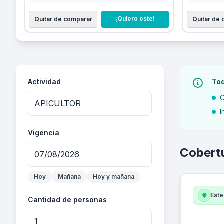
¡Quiero este!
Quitar de comparar
Quitar de
Actividad
Tod
C
I
Vigencia
Cobert
Hoy
Mañana
Hoy y mañana
Este
Cantidad de personas