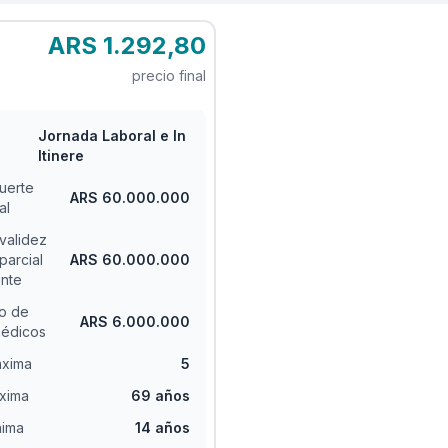
ARS 1.292,80
precio final
Jornada Laboral e In
Itinere
uerte
ARS 60.000.000
al
validez
 parcial
ARS 60.000.000
nte
o de
ARS 6.000.000
médicos
áxima
5
xima
69 años
nima
14 años