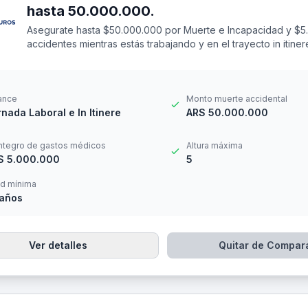
hasta 50.000.000.
Asegurate hasta $50.000.000 por Muerte e Incapacidad y $5
accidentes mientras estás trabajando y en el trayecto in itin
14 a los 69 años. Cuenta con una franquicia por $20.000
ance
Monto muerte accidental
nada Laboral e In Itinere
ARS 50.000.000
ntegro de gastos médicos
Altura máxima
S 5.000.000
5
d mínima
 años
Ver detalles
Quitar de Compar