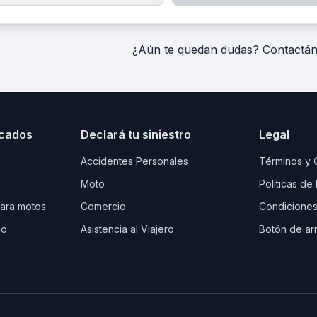
¿Aún te quedan dudas? Contactá
cados
Declará tu siniestro
Legal
Accidentes Personales
Términos y 
Moto
Políticas de
para motos
Comercio
Condiciones
io
Asistencia al Viajero
Botón de ar