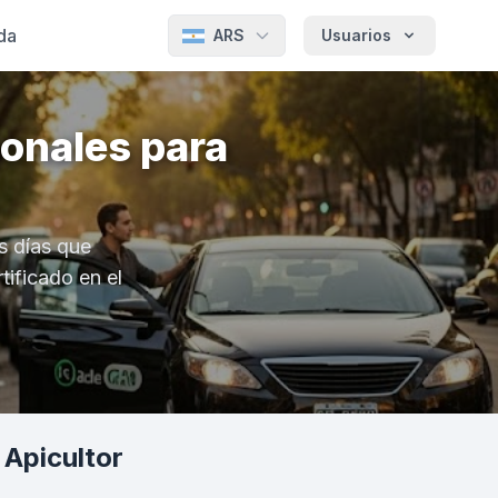
da
ARS
Usuarios
onales para
s días que
tificado en el
Apicultor