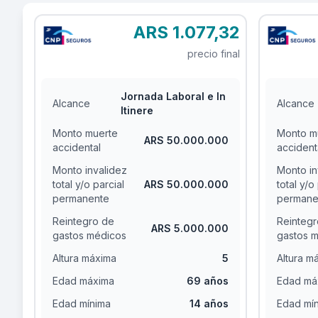
ARS 1.077,32
precio final
Jornada Laboral e In
Alcance
Alcance
Itinere
Monto muerte
Monto m
ARS 50.000.000
accidental
accident
Monto invalidez
Monto in
total y/o parcial
ARS 50.000.000
total y/o
permanente
permane
Reintegro de
Reintegr
ARS 5.000.000
gastos médicos
gastos 
Altura máxima
5
Altura m
Edad máxima
69 años
Edad má
Edad mínima
14 años
Edad mí