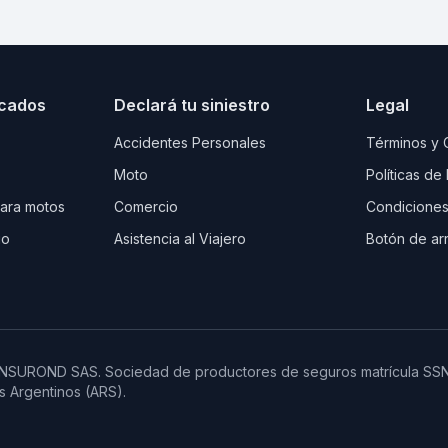
cados
Declará tu siniestro
Legal
Accidentes Personales
Términos y 
Moto
Políticas de
para motos
Comercio
Condiciones
io
Asistencia al Viajero
Botón de ar
 INSUROND SAS. Sociedad de productores de seguros matrícula SS
 Argentinos (ARS).