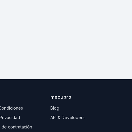
mecubro
Condiciones
Blog
 Privacidad
API & Developers
 de contratación