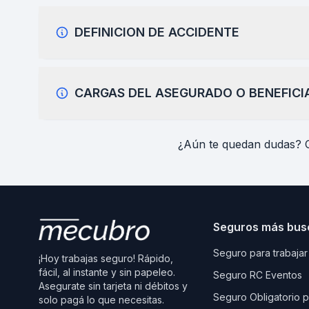
DEFINICION DE ACCIDENTE
CARGAS DEL ASEGURADO O BENEFICI
¿Aún te quedan dudas? 
Seguros más bus
Seguro para trabajar
¡Hoy trabajas seguro! Rápido,
fácil, al instante y sin papeleo.
Seguro RC Eventos
Asegurate sin tarjeta ni débitos y
Seguro Obligatorio 
solo pagá lo que necesitas.