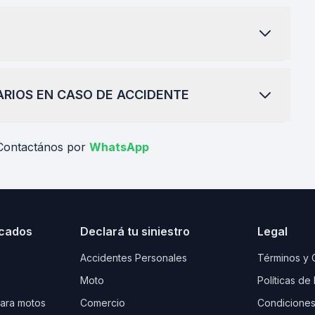
ARIOS EN CASO DE ACCIDENTE
Contactános por
WhatsApp
cados
Declará tu siniestro
Legal
Accidentes Personales
Términos y 
Moto
Políticas de
para motos
Comercio
Condiciones