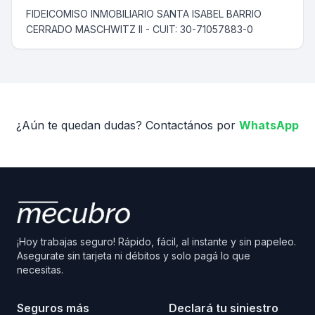
FIDEICOMISO INMOBILIARIO SANTA ISABEL BARRIO
CERRADO MASCHWITZ II - CUIT: 30-71057883-0
¿Aún te quedan dudas? Contactános por
WhatsApp
¡Hoy trabajas seguro! Rápido, fácil, al instante y sin papeleo.
Asegurate sin tarjeta ni débitos y solo pagá lo que
necesitas.
Seguros más
Declará tu siniestro